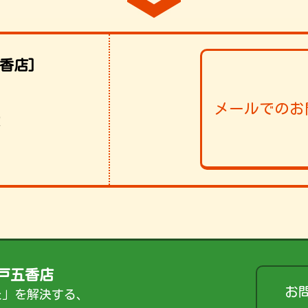
香店]
メールでのお
！
戸五香店
お
た」を解決する、